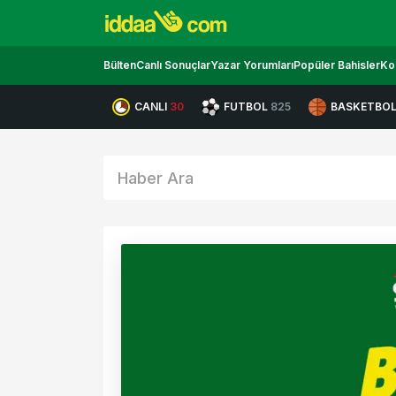
Bülten
Canlı Sonuçlar
Yazar Yorumları
Popüler Bahisler
Ko
CANLI
30
FUTBOL
825
BASKETBO