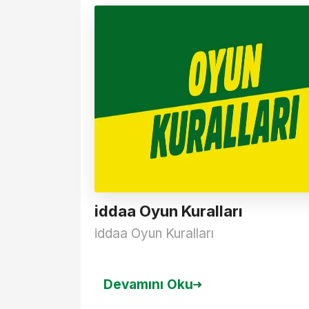
iddaa Oyun Kuralları
iddaa Oyun Kuralları
Devamını Oku