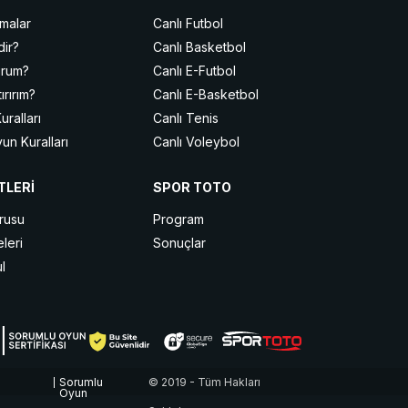
malar
Canlı Futbol
dir?
Canlı Basketbol
urum?
Canlı E-Futbol
ırırım?
Canlı E-Basketbol
ralları
Canlı Tenis
un Kuralları
Canlı Voleybol
Nasıl Oynanır?
Canlı Buz Hokeyi
TLERİ
SPOR TOTO
Canlı MMA
edir?
Canlı Masa Tenisi
urusu
Program
ı ve Oyun Türleri
Canlı Hentbol
leri
Sonuçlar
Canlı Snooker
l
Canlı Motor Sporları
Sorumlu
© 2019 - Tüm Hakları
Oyun