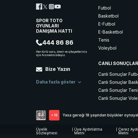
Futbol
Basketbol
SPOR TOTO
E-Futbol
OYUNLARI
DANIŞMA HATTI
E-Basketbol
Tenis
444 86 86
Voleybol
Her türlü soru, öneri ve şikayetleriniz
için hizmetinizdeyiz.
Buz Hokeyi
CANLI SONUÇLA
Hentbol
Bize Yazın
Snooker
Canlı Sonuçlar Futb
MMA
Daha fazla göster
Canlı Sonuçlar Bas
Masa Tenisi
Canlı Sonuçlar Teni
Canlı Sonuçlar Vol
+18
Yasa gereği 18 yaşından büyükler oynayabi
Üyelik
Üye Aydınlatma
Çerez Aydı
Sözleşmesi
Metni
Metni