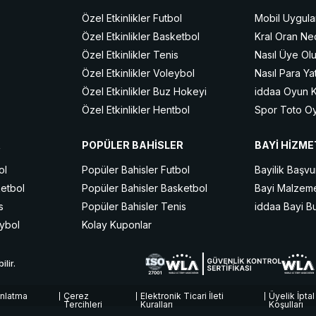
Özel Etkinlikler Futbol
Mobil Uygula
Özel Etkinlikler Basketbol
Kral Oran Ne
Özel Etkinlikler Tenis
Nasıl Üye Ol
Özel Etkinlikler Voleybol
Nasıl Para Yat
Özel Etkinlikler Buz Hokeyi
iddaa Oyun Ku
Özel Etkinlikler Hentbol
Spor Toto Oy
Özel Etkinlikler Snooker
Kısa Kod ile 
R
POPÜLER BAHİSLER
BAYİ HİZME
Özel Etkinlikler MMA
iddaa Nedir?
Özel Etkinlikler Masa Tenisi
Canlı iddaa N
ol
Popüler Bahisler Futbol
Bayilik Başv
Özel Etkinlikler Motor Sporları
Spor Branşlar
ketbol
Popüler Bahisler Basketbol
Bayi Malzeme
s
Popüler Bahisler Tenis
iddaa Bayi Bu
eybol
Kolay Kuponlar
lir.
nlatma
Çerez
Elektronik Ticari İleti
Üyelik İptal
Tercihleri
Kuralları
Koşulları