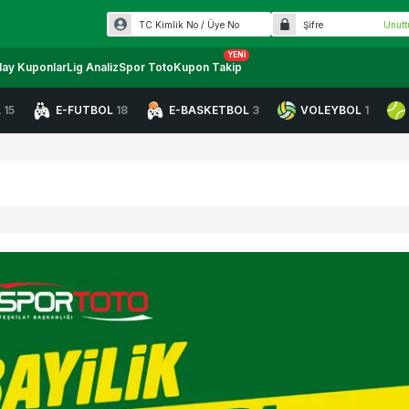
Unut
YENI
lay Kuponlar
Lig Analiz
Spor Toto
Kupon Takip
L
15
E-FUTBOL
18
E-BASKETBOL
3
VOLEYBOL
1