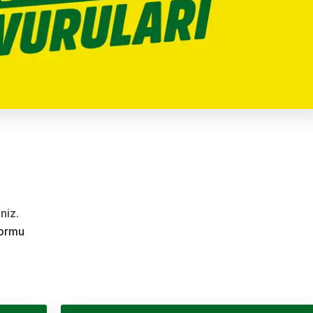
niz.
formu