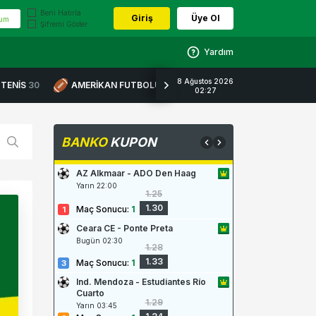
Beni Hatırla
Giriş
Üye Ol
tum
Şifremi Göster
Yardım
8 Ağustos 2026
TENİS
30
AMERİKAN FUTBOLU
3
BUZ HOKEYİ
7
SNO
02:27
BANKO
KUPON
AZ Alkmaar - ADO Den Haag
Yarın 22:00
1.25
1.30
Maç Sonucu
:
1
Ceara CE - Ponte Preta
Bugün 02:30
1.28
1.33
Maç Sonucu
:
1
Ind. Mendoza - Estudiantes Río 
Cuarto
1.29
Yarın 03:45