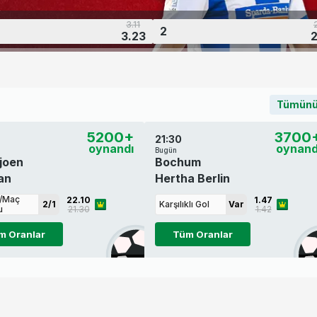
3.11
2
3.23
2
Tümünü
5200+
3700
21:30
oynandı
oynand
Bugün
joen
Bochum
an
Hertha Berlin
ı/Maç
22.10
1.47
2/1
Karşılıklı Gol
Var
u
21.30
1.42
m Oranlar
Tüm Oranlar