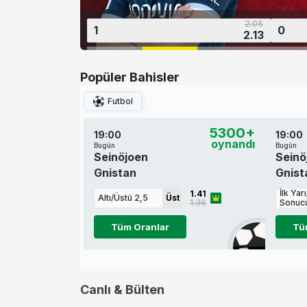
2.05
1
0
2.13
Popüler Bahisler
Futbol
5300+
19:00
19:00
oynandı
Bugün
Bugün
Seinöjoen
Seinö
Gnistan
Gnist
İlk Yar
1.41
Altı/Üstü 2,5
Üst
1.36
Sonuc
Tüm Oranlar
Tü
Canlı & Bülten