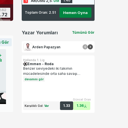
1.40
Altı/Üstü 2,5
:
Üst
2.62
Toplam Oran:
2.51
Hemen Oyna
.72
Yazar Yorumları
Tümünü Gör
 Gör
Arden Papazyan
+
ı
Hollanda 1. Lig
Emmen
-
Roda
Benzer seviyedeki iki takımın
mücadelesinde orta saha savaşı
belirleyici olabilir. Emmen taraftar
devamını gör
desteğiyle öne çıkarken, Roda kontra
ataklarla fırsat arayacaktır. Dengeyi
bozacak küçük detaylar sonucu
belirleyebilir.
Güncel Oran
1.33
1.36
Karşılıklı Gol
:
Var