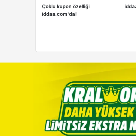
l oynanır?
Çoklu kupon özelliği
idda
iddaa.com'da!