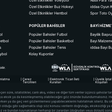
Özel Etkinlikler Voleybol
Nasıl Para Yat
Özel Etkinlikler Buz Hokeyi
iddaa Oyun Ku
Özel Etkinlikler Hentbol
Spor Toto Oy
Özel Etkinlikler Snooker
Kısa Kod ile 
R
POPÜLER BAHİSLER
BAYİ HİZME
Özel Etkinlikler MMA
iddaa Nedir?
Özel Etkinlikler Masa Tenisi
Canlı iddaa N
ol
Popüler Bahisler Futbol
Bayilik Başv
Özel Etkinlikler Motor Sporları
Spor Branşlar
ketbol
Popüler Bahisler Basketbol
Bayi Malzeme
s
Popüler Bahisler Tenis
iddaa Bayi Bu
eybol
Kolay Kuponlar
lir.
nlatma
Çerez
Elektronik Ticari İleti
Üyelik İptal
Tercihleri
Kuralları
Koşulları
çen süre, istatistikler, canlı akış, video ve diğer tüm veriler üçüncü şahıslar t
eya eksik ya da kesinleşmemiş olabileceğini göz önünde bulundurmalısınız. Her
rken ya da geç veri gözlemlemesi yapabileceklerini hatırlatmak isteriz. Bu sit
eri olduğu gibi sağlamakta olup söz konusu verilerin doğruluğu, eksiksizliği y
ez ve bundan kaynaklanan herhangi bir zarardan (doğrudan veya dolaylı) sor