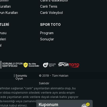
ırırım?
Canlı E-Basketbol
ralları
Canlı Tenis
un Kuralları
Canlı Voleybol
Nasıl Oynanır?
Canlı Buz Hokeyi
TLERİ
SPOR TOTO
Canlı MMA
edir?
Canlı Masa Tenisi
urusu
Program
ı ve Oyun Türleri
Canlı Hentbol
leri
Sonuçlar
Canlı Snooker
l
Canlı Motor Sporları
Sorumlu
© 2019 - Tüm Hakları
Oyun
Saklıdır
arafından sağlanan "canlı" yayınlardan alınmakta olup, bu
 iddaa müşterisinin sitedeki verilere aynı anda erişim
ede yayınlanan anlık verilere dayalı olarak bahis yapıyor
a da kesinliği veya zamanında iletiliyor olması konusunda
Kuponum
0
umluluk kabul etmez.