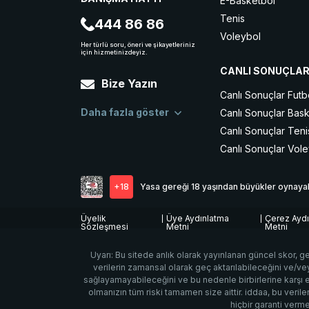
E-Basketbol
Tenis
444 86 86
Voleybol
Her türlü soru, öneri ve şikayetleriniz
için hizmetinizdeyiz.
Buz Hokeyi
CANLI SONUÇLA
Hentbol
Bize Yazın
Snooker
Canlı Sonuçlar Futb
MMA
Daha fazla göster
Canlı Sonuçlar Bas
Masa Tenisi
Canlı Sonuçlar Teni
Canlı Sonuçlar Vol
+18
Yasa gereği 18 yaşından büyükler oynayabi
Üyelik
Üye Aydınlatma
Çerez Aydı
Sözleşmesi
Metni
Metni
Uyarı: Bu sitede anlık olarak yayınlanan güncel skor, ge
verilerin zamansal olarak geç aktarılabileceğini ve/v
sağlayamayabileceğini ve bu nedenle birbirlerine karşı e
olmanızın tüm riski tamamen size aittir. iddaa, bu veril
hiçbir garanti verm