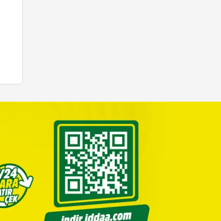
Kısa Kod ile nasıl oynanır?
Çoklu kupon öze
iddaa.com'da!