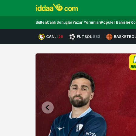
Bülten
Canlı Sonuçlar
Yazar Yorumları
Popüler Bahisler
Ko
CANLI
28
FUTBOL
883
BASKETBO