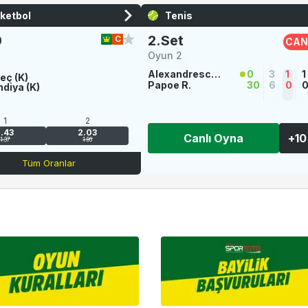
ketbol
Tenis
0
2.Set
CAN
Oyun 2
Alexandrescou, Yannick Theodor
0
3
1
1
eç (K)
Papoe R.
30
6
0
ndiya (K)
1
2
1.43
2.03
Canlı Oyna
+
10
1.37
1.96
Tüm Oranlar