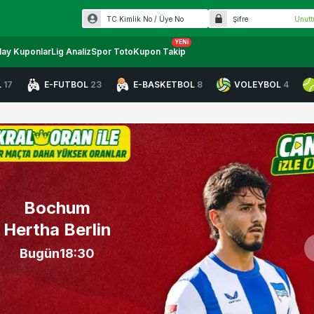
Unut
YENI
lay Kuponlar
Lig Analiz
Spor Toto
Kupon Takip
L
17
E-FUTBOL
23
E-BASKETBOL
8
VOLEYBOL
4
Bochum
Hertha Berlin
Bugün
18:30