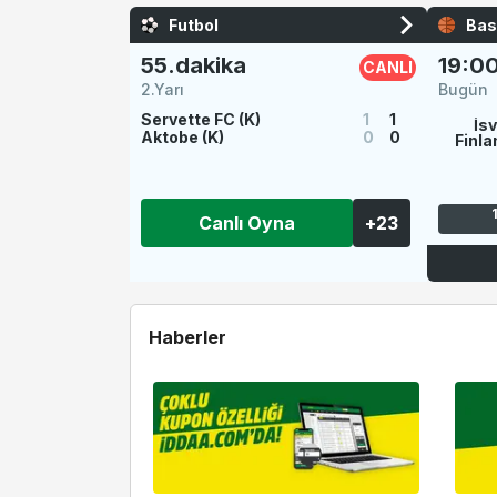
Futbol
Bas
55.dakika
19:0
CANLI
2.Yarı
Bugün
Servette FC (K)
1
1
İsv
Aktobe (K)
0
0
Finla
Canlı Oyna
+
23
Haberler