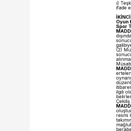
ı) Teşk
ifade e
İKİNC
Oyun K
Spor 
MADDE 
dışınd
sonucun
galibi
(2) Mü
sonucu
alınma
Müsaba
MADDE 
ertele
oynanm
düzenl
itibar
ilgili
belirlen
Çekiliş
MADDE 
oluştu
resmi 
takımın
mağlubi
berabe