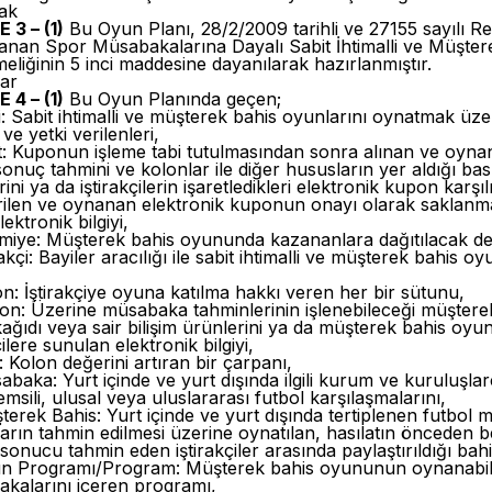
ak
3 – (1)
Bu Oyun Planı, 28/2/2009 tarihli ve 27155 sayılı R
anan Spor Müsabakalarına Dayalı Sabit İhtimalli ve Müşte
eliğinin 5 inci maddesine dayanılarak hazırlanmıştır.
ar
4 – (1)
Bu Oyun Planında geçen;
i: Sabit ihtimalli ve müşterek bahis oyunlarını oynatmak üze
ve yetki verilenleri,
et: Kuponun işleme tabi tutulmasından sonra alınan ve oy
 sonuç tahmini ve kolonlar ile diğer hususların yer aldığı bası
ini ya da iştirakçilerin işaretledikleri elektronik kupon karşıl
ilen ve oynanan elektronik kuponun onayı olarak saklanma
ektronik bilgiyi,
amiye: Müşterek bahis oyununda kazananlara dağıtılacak de
rakçi: Bayiler aracılığı ile sabit ihtimalli ve müşterek bahis 
on: İştirakçiye oyuna katılma hakkı veren her bir sütunu,
on: Üzerine müsabaka tahminlerinin işlenebileceği müştere
 kağıdı veya sair bilişim ürünlerini ya da müşterek bahis oy
çilere sunulan elektronik bilgiyi,
i: Kolon değerini artıran bir çarpanı,
abaka: Yurt içinde ve yurt dışında ilgili kurum ve kuruluşlar
emsili, ulusal veya uluslararası futbol karşılaşmalarını,
terek Bahis: Yurt içinde ve yurt dışında tertiplenen futbol 
arın tahmin edilmesi üzerine oynatılan, hasılatın önceden b
sonucu tahmin eden iştirakçiler arasında paylaştırıldığı bahi
n Programı/Program: Müşterek bahis oyununun oynanabild
kalarını içeren programı,