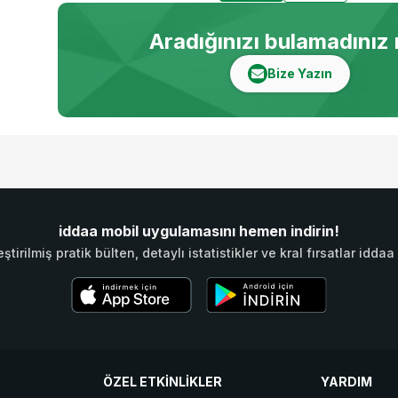
Aradığınızı bulamadınız
Bize Yazın
iddaa mobil uygulamasını hemen indirin!
eştirilmiş pratik bülten, detaylı istatistikler ve kral fırsatlar id
ÖZEL ETKİNLİKLER
YARDIM