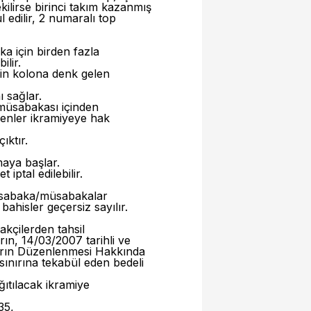
kilirse birinci takım kazanmış
 edilir, 2 numaralı top
a için birden fazla
ilir.
çin kolona denk gelen
 sağlar.
müsabakası içinden
enler ikramiyeye hak
ıktır.
aya başlar.
iptal edilebilir.
üsabaka/müsabakalar
hisler geçersiz sayılır.
akçilerden tahsil
ın, 14/03/2007 tarihli ve
ların Düzenlenmesi Hakkında
sınırına tekabül eden bedeli
ıtılacak ikramiye
35,