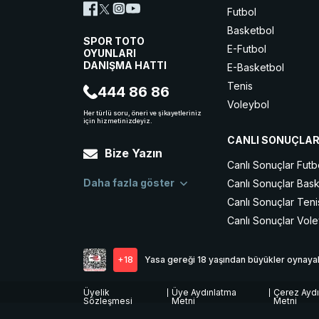
Futbol
Basketbol
SPOR TOTO
E-Futbol
OYUNLARI
DANIŞMA HATTI
E-Basketbol
Tenis
444 86 86
Voleybol
Her türlü soru, öneri ve şikayetleriniz
için hizmetinizdeyiz.
Buz Hokeyi
CANLI SONUÇLA
Hentbol
Bize Yazın
Snooker
Canlı Sonuçlar Futb
MMA
Daha fazla göster
Canlı Sonuçlar Bas
Masa Tenisi
Canlı Sonuçlar Teni
Canlı Sonuçlar Vol
+18
Yasa gereği 18 yaşından büyükler oynayabi
Üyelik
Üye Aydınlatma
Çerez Aydı
Sözleşmesi
Metni
Metni