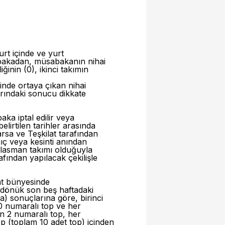
rt içinde ve yurt
bakadan, müsabakanın nihai
iğinin (0), ikinci takımın
inde ortaya çıkan nihai
rındaki sonucu dikkate
a iptal edilir veya
lirtilen tarihler arasında
sa ve Teşkilat tarafından
ıç veya kesinti anından
plasman takımı olduğuyla
afından yapılacak çekilişle
at bünyesinde
e dönük son beş haftadaki
a) sonuçlarına göre, birinci
n 0 numaralı top ve her
çin 2 numaralı top, her
op (toplam 10 adet top) içinden