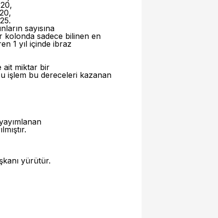
%20,
20,
25.
nların sayısına
Bir kolonda sadece bilinen en
en 1 yıl içinde ibraz
ait miktar bir
Bu işlem bu dereceleri kazanan
e yayımlanan
mıştır.
şkanı yürütür.