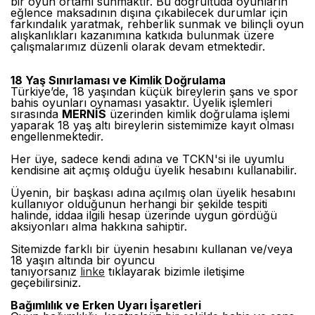
bir oyun ortamı sunmaktır. Bu doğrultuda oyunların
eğlence maksadının dışına çıkabilecek durumlar için
farkındalık yaratmak, rehberlik sunmak ve bilinçli oyun
alışkanlıkları kazanımına katkıda bulunmak üzere
çalışmalarımız düzenli olarak devam etmektedir.
18 Yaş Sınırlaması ve Kimlik Doğrulama
Türkiye’de, 18 yaşından küçük bireylerin şans ve spor
bahis oyunları oynaması yasaktır. Üyelik işlemleri
sırasında
MERNİS
üzerinden kimlik doğrulama işlemi
yaparak 18 yaş altı bireylerin sistemimize kayıt olması
engellenmektedir.
Her üye, sadece kendi adına ve TCKN'si ile uyumlu
kendisine ait açmış olduğu üyelik hesabını kullanabilir.
Üyenin, bir başkası adına açılmış olan üyelik hesabını
kullanıyor olduğunun herhangi bir şekilde tespiti
halinde, iddaa ilgili hesap üzerinde uygun gördüğü
aksiyonları alma hakkına sahiptir.
Sitemizde farklı bir üyenin hesabını kullanan ve/veya
18 yaşın altında bir oyuncu
tanıyorsanız
linke
tıklayarak bizimle iletişime
geçebilirsiniz.
Bağımlılık ve Erken Uyarı İşaretleri