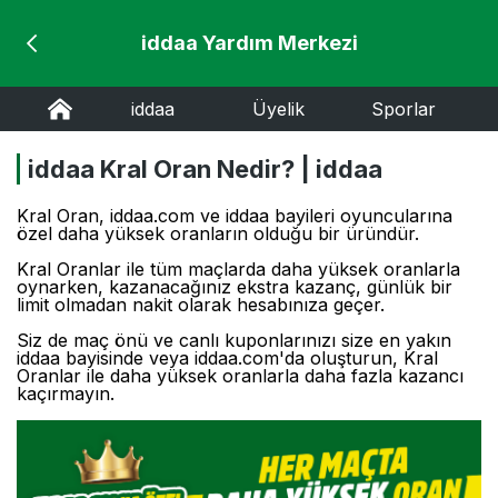
iddaa Yardım Merkezi
iddaa
Üyelik
Sporlar
iddaa Kral Oran Nedir? | iddaa
Kral Oran, iddaa.com ve iddaa bayileri oyuncularına
özel daha yüksek oranların olduğu bir üründür.
Kral Oranlar ile tüm maçlarda daha yüksek oranlarla
oynarken, kazanacağınız ekstra kazanç, günlük bir
limit olmadan nakit olarak hesabınıza geçer.
Siz de maç önü ve canlı kuponlarınızı size en yakın
iddaa bayisinde veya iddaa.com'da oluşturun, Kral
Oranlar ile daha yüksek oranlarla daha fazla kazancı
kaçırmayın.