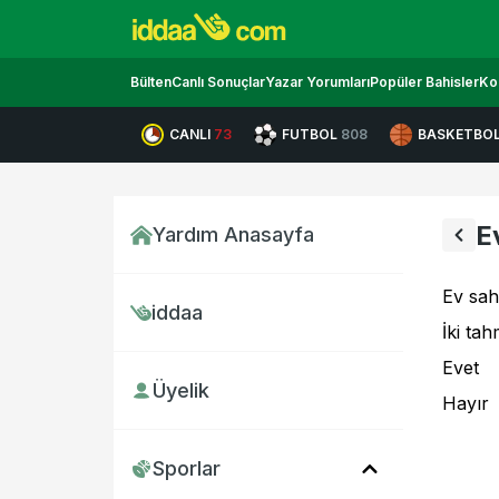
Bülten
Canlı Sonuçlar
Yazar Yorumları
Popüler Bahisler
Ko
CANLI
73
FUTBOL
808
BASKETBO
E
Yardım Anasayfa
Ev sah
iddaa
İki tah
Evet
Üyelik
Hayır
Sporlar