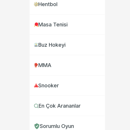
Hentbol
Masa Tenisi
Buz Hokeyi
MMA
Snooker
En Çok Arananlar
Sorumlu Oyun