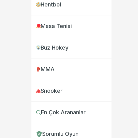
Hentbol
Masa Tenisi
Buz Hokeyi
MMA
Snooker
En Çok Arananlar
Sorumlu Oyun