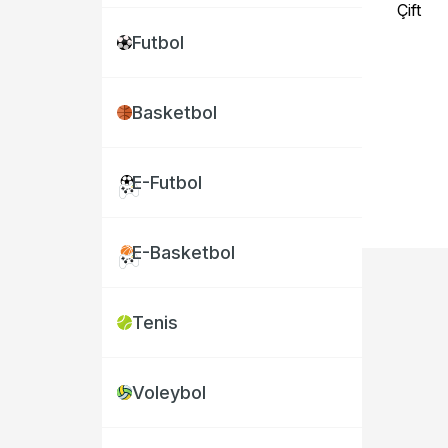
Çift
Futbol
Basketbol
E-Futbol
E-Basketbol
Tenis
Voleybol