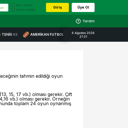
Beni Hatırla
Giriş
Üye Ol
tum
Şifremi Göster
Yardım
6 Ağustos 2026
TENİS
63
AMERİKAN FUTBOLU
4
BUZ HOKEYİ
12
SN
21:01
eceğinin tahmin edildiği oyun
3, 15, 17 vb.) olması gerekir. Çift
14,16 vb.) olması gerekir. Örneğin
urumunda toplam 24 oyun oynanmış