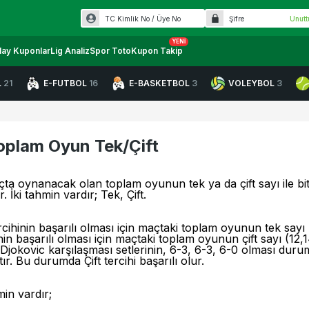
Unut
YENI
lay Kuponlar
Lig Analiz
Spor Toto
Kupon Takip
L
21
E-FUTBOL
16
E-BASKETBOL
3
VOLEYBOL
3
oplam Oyun Tek/Çift
çta oynanacak olan toplam oyunun tek ya da çift sayı ile bit
. İki tahmin vardır; Tek, Çift.
cihinin başarılı olması için maçtaki toplam oyunun tek sayı (1
nin başarılı olması için maçtaki toplam oyunun çift sayı (12,
Djokovic karşılaşması setlerinin, 6-3, 6-3, 6-0 olması d
ır. Bu durumda Çift tercihi başarılı olur.
min vardır;