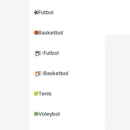
Futbol
Basketbol
E-Futbol
E-Basketbol
Tenis
Voleybol