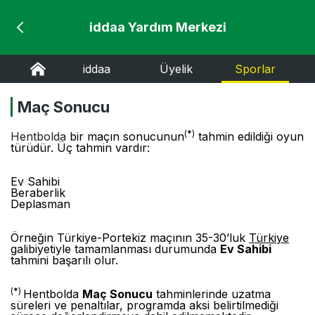
iddaa Yardım Merkezi
iddaa
Üyelik
Sporlar
Maç Sonucu
(
*
)
Hentbolda
bir maçın sonucunun
tahmin edildiği oyun
türüdür. Üç tahmin vardır:
Ev Sahibi
Beraberlik
Deplasman
Örneğin Türkiye-Portekiz maçının 35-30’luk
Türkiye
galibiyetiyle tamamlanması durumunda
Ev Sahibi
tahmini başarılı olur.
(
*
)
Hentbolda
Maç Sonucu
tahminlerinde uzatma
süreleri ve penaltılar, programda aksi belirtilmediği