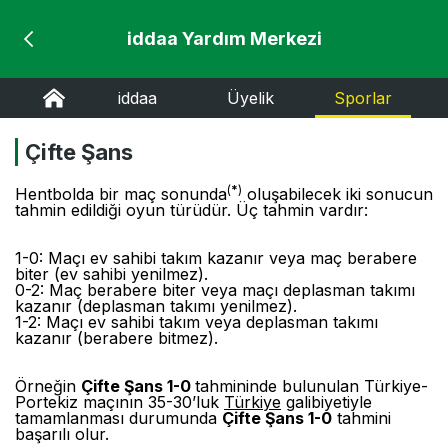
iddaa Yardım Merkezi
iddaa
Üyelik
Sporlar
Çifte Şans
(
*
)
Hentbolda bir maç sonunda
oluşabilecek iki sonucun
tahmin edildiği oyun türüdür. Üç tahmin vardır:
1-0: Maçı ev sahibi takım kazanır veya maç berabere
biter (ev sahibi yenilmez).
0-2: Maç berabere biter veya maçı deplasman takımı
kazanır (deplasman takımı yenilmez).
1-2: Maçı ev sahibi takım veya deplasman takımı
kazanır (berabere bitmez).
Örneğin
Çifte Şans 1-0
tahmininde bulunulan Türkiye-
Portekiz maçının 35-30’luk
Türkiye
galibiyetiyle
tamamlanması durumunda
Çifte Şans 1-0
tahmini
başarılı olur.