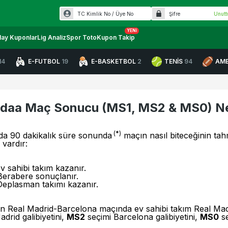
Unut
YENI
lay Kuponlar
Lig Analiz
Spor Toto
Kupon Takip
14
E-FUTBOL
19
E-BASKETBOL
2
TENİS
94
AME
ddaa Maç Sonucu (MS1, MS2 & MS0) Ne
(
*
)
da 90 dakikalık süre sonunda
maçın nasıl biteceğinin tah
 vardır:
v sahibi takım kazanır.
erabere sonuçlanır.
eplasman takımı kazanır.
n Real Madrid-Barcelona maçında ev sahibi takım Real Ma
drid galibiyetini,
MS2
seçimi Barcelona galibiyetini,
MS0
se