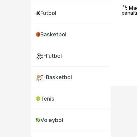
(
*
)
: Ma
Futbol
penalt
Basketbol
E-Futbol
E-Basketbol
Tenis
Voleybol