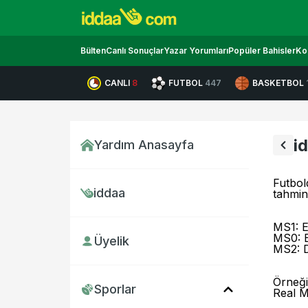
Bülten
Canlı Sonuçlar
Yazar Yorumları
Popüler Bahisler
Ko
CANLI
8
FUTBOL
447
BASKETBOL
i
Yardım Anasayfa
Futbol
iddaa
tahmin
MS1: E
MS0: B
Üyelik
MS2: D
Örneği
Sporlar
Real Ma