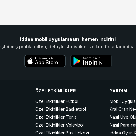
iddaa mobil uygulamasını hemen indirin!
eştirilmiş pratik bülten, detaylı istatistikler ve kral fırsatlar id
ÖZEL ETKİNLİKLER
YARDIM
Özel Etkinlikler Futbol
Mobil Uygula
Özel Etkinlikler Basketbol
Kral Oran Ne
Özel Etkinlikler Tenis
Nasıl Üye Ol
Özel Etkinlikler Voleybol
Nasıl Para Yat
Özel Etkinlikler Buz Hokeyi
iddaa Oyun Ku