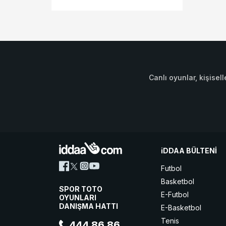
Canlı oyunlar, kişisell
iDDAA BÜLTENİ
Futbol
Basketbol
SPOR TOTO
E-Futbol
OYUNLARI
DANIŞMA HATTI
E-Basketbol
Tenis
444 86 86