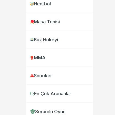
Hentbol
Masa Tenisi
Buz Hokeyi
MMA
Snooker
En Çok Arananlar
Sorumlu Oyun