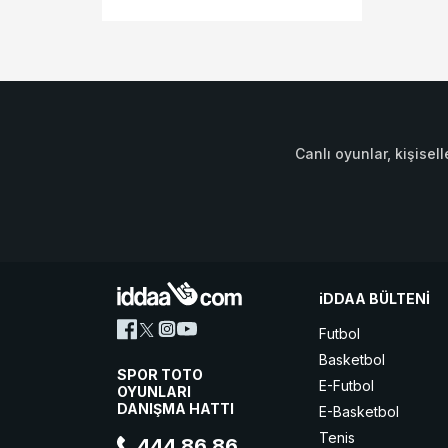
Canlı oyunlar, kişisell
iDDAA BÜLTENİ
Futbol
Basketbol
SPOR TOTO
E-Futbol
OYUNLARI
DANIŞMA HATTI
E-Basketbol
Tenis
444 86 86