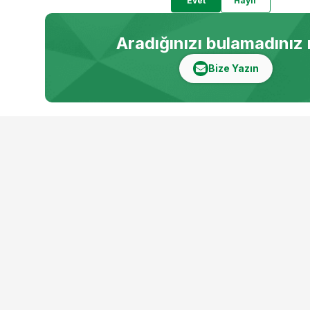
Evet
Hayır
Aradığınızı bulamadınız
Bize Yazın