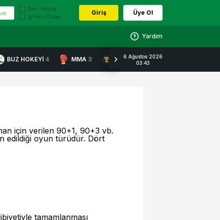
Beni Hatırla
Giriş
Üye Ol
tum
Şifremi Göster
Yardım
6 Ağustos 2026
BUZ HOKEYİ
4
MMA
3
ÖZEL ETKİNLİKLER
19
03:43
an için verilen 90+1, 90+3 vb.
n edildiği oyun türüdür. Dört
ibiyetiyle tamamlanması