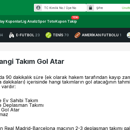
Unut
YENI
lay Kuponlar
Lig Analiz
Spor Toto
Kupon Takip
14
E-FUTBOL
23
TENİS
70
AMERİKAN FUTBOLU
1
angi Takım Gol Atar
da 90 dakikalık süre (ek olarak hakem tarafından kayıp zam
 dakikaları) içerisinde hangi takımların gol atacağının tahmi
 vardır:
 Ev Sahibi Takım
e Deplasman Takımı
e Gol Atar
lmaz
n Real Madrid-Barcelona maçının 2-3 deplasman takımı gal