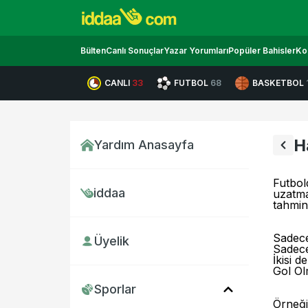
Bülten
Canlı Sonuçlar
Yazar Yorumları
Popüler Bahisler
Ko
CANLI
33
FUTBOL
68
BASKETBOL
H
Yardım Anasayfa
Futbol
iddaa
uzatma
tahmin
Sadece
Üyelik
Sadec
İkisi d
Gol O
Sporlar
Örneği