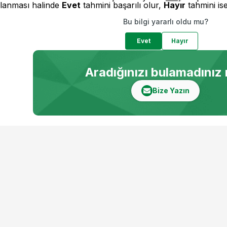
lanması halinde
E
vet
tahmini başarılı olur,
Hayır
tahmini ise
Bu bilgi yararlı oldu mu?
Evet
Hayır
Aradığınızı bulamadınız
Bize Yazın