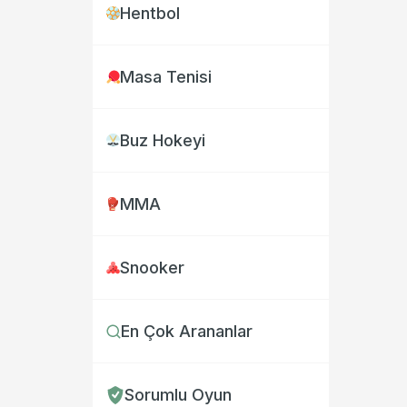
Hentbol
Masa Tenisi
Buz Hokeyi
MMA
Snooker
En Çok Arananlar
Sorumlu Oyun