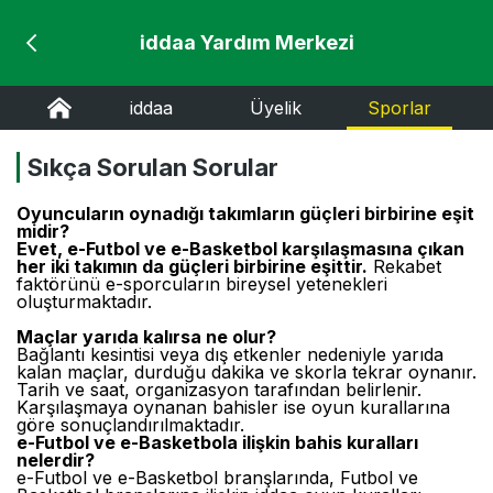
iddaa Yardım Merkezi
iddaa
Üyelik
Sporlar
Sıkça Sorulan Sorular
Oyuncuların oynadığı takımların güçleri birbirine eşit
midir?
Evet, e-Futbol ve e-Basketbol karşılaşmasına çıkan
her iki takımın da güçleri birbirine eşittir.
Rekabet
faktörünü e-sporcuların bireysel yetenekleri
oluşturmaktadır.
Maçlar yarıda kalırsa ne olur?
Bağlantı kesintisi veya dış etkenler nedeniyle yarıda
kalan maçlar, durduğu dakika ve skorla tekrar oynanır.
Tarih ve saat, organizasyon tarafından belirlenir.
Karşılaşmaya oynanan bahisler ise oyun kurallarına
göre sonuçlandırılmaktadır.
e-Futbol ve e-Basketbola ilişkin bahis kuralları
nelerdir?
e-Futbol ve e-Basketbol branşlarında, Futbol ve