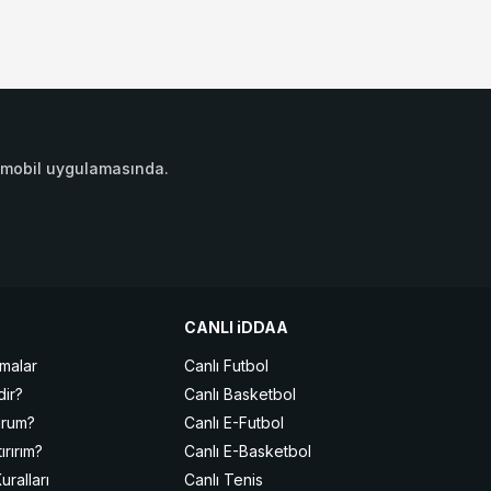
daa mobil uygulamasında.
CANLI iDDAA
malar
Canlı Futbol
dir?
Canlı Basketbol
urum?
Canlı E-Futbol
ırırım?
Canlı E-Basketbol
ralları
Canlı Tenis