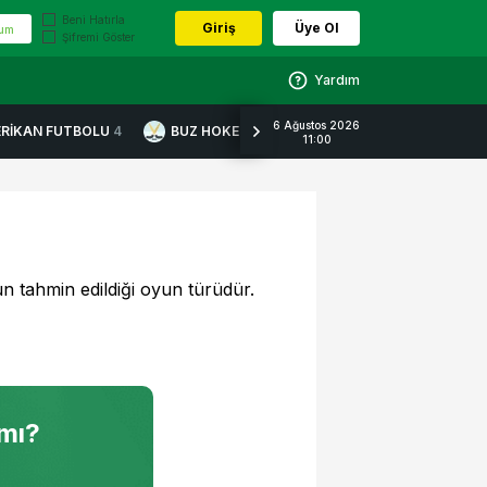
Beni Hatırla
Giriş
Üye Ol
tum
Şifremi Göster
Yardım
6 Ağustos 2026
RİKAN FUTBOLU
4
BUZ HOKEYİ
16
SNOOKER
11
MMA
11:00
n tahmin edildiği oyun türüdür.
 mı?