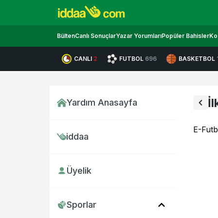
Bülten
Canlı Sonuçlar
Yazar Yorumları
Popüler Bahisler
Ko
CANLI
2
FUTBOL
696
BASKETBOL
İ
Yardım Anasayfa
E-Futb
iddaa
Üyelik
Sporlar