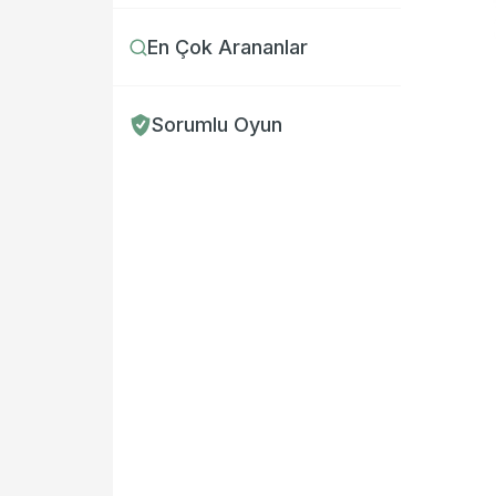
En Çok Arananlar
Sorumlu Oyun