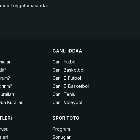
daa mobil uygulamasında.
CANLI iDDAA
malar
Canlı Futbol
dir?
Canlı Basketbol
urum?
Canlı E-Futbol
ırırım?
Canlı E-Basketbol
ralları
Canlı Tenis
un Kuralları
Canlı Voleybol
Nasıl Oynanır?
Canlı Buz Hokeyi
TLERİ
SPOR TOTO
Canlı MMA
edir?
Canlı Masa Tenisi
urusu
Program
ı ve Oyun Türleri
Canlı Hentbol
leri
Sonuçlar