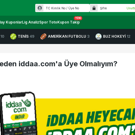
Unut
YENI
lay Kuponlar
Lig Analiz
Spor Toto
Kupon Takip
10
TENİS
49
AMERİKAN FUTBOLU
3
BUZ HOKEYİ
12
eden iddaa.com'a Üye Olmalıyım?