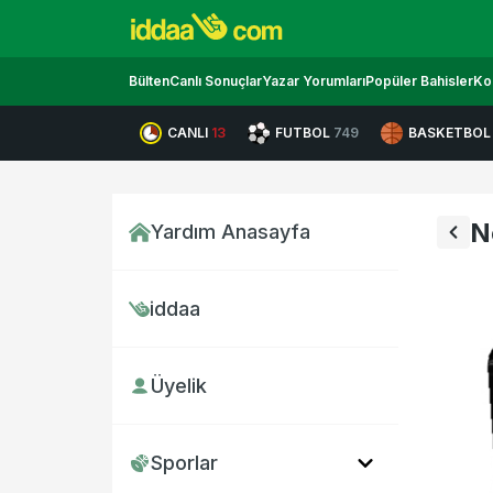
Bülten
Canlı Sonuçlar
Yazar Yorumları
Popüler Bahisler
Ko
CANLI
13
FUTBOL
749
BASKETBOL
N
Yardım Anasayfa
iddaa
Üyelik
Sporlar