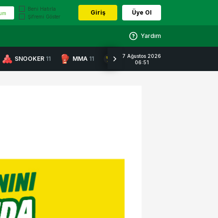
Beni Hatırla
Giriş
Üye Ol
tum
Şifremi Göster
Yardım
7 Ağustos 2026
SNOOKER
11
MMA
11
ÖZEL ETKİNLİKLER
19
06:51