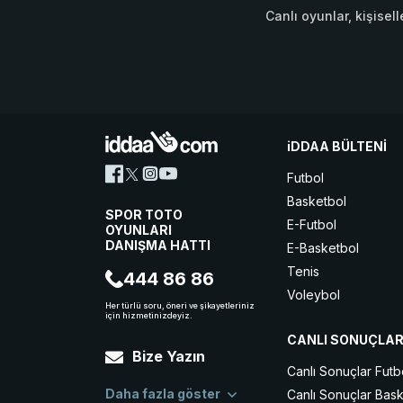
Canlı oyunlar, kişisell
iDDAA BÜLTENİ
Futbol
Basketbol
SPOR TOTO
E-Futbol
OYUNLARI
DANIŞMA HATTI
E-Basketbol
Tenis
444 86 86
Voleybol
Her türlü soru, öneri ve şikayetleriniz
için hizmetinizdeyiz.
Buz Hokeyi
CANLI SONUÇLA
Hentbol
Bize Yazın
Snooker
Canlı Sonuçlar Futb
MMA
Daha fazla göster
Canlı Sonuçlar Bas