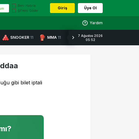
Beni Hatırla
Giriş
Üye Ol
tum
Şifremi Göster
Yardım
7 Ağustos 2026
SNOOKER
11
MMA
11
ÖZEL ETKİNLİKLER
19
05:52
 İddaa
uğu gibi bilet iptali
 mı?