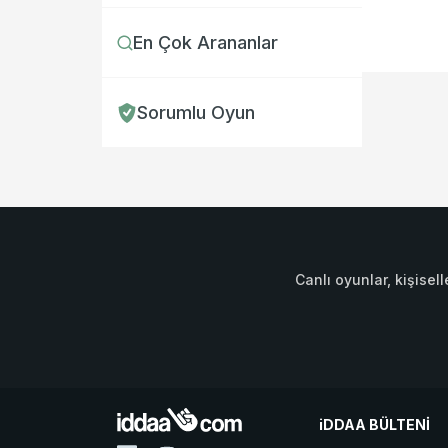
En Çok Arananlar
Sorumlu Oyun
Canlı oyunlar, kişisell
iDDAA BÜLTENİ