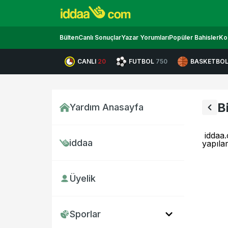
Bülten
Canlı Sonuçlar
Yazar Yorumları
Popüler Bahisler
Ko
CANLI
20
FUTBOL
750
BASKETBO
B
Yardım Anasayfa
iddaa.
iddaa
yapıla
Üyelik
Sporlar