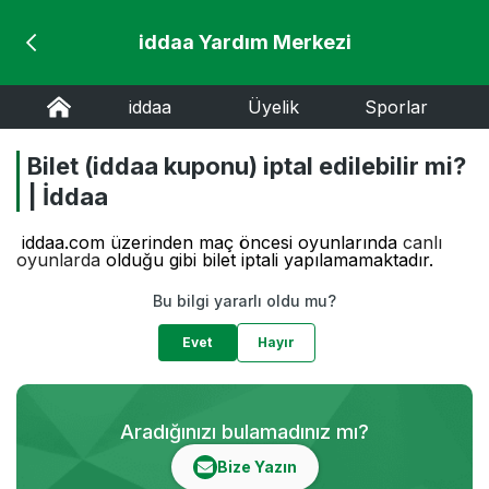
iddaa Yardım Merkezi
iddaa
Üyelik
Sporlar
Bilet (iddaa kuponu) iptal edilebilir mi?
| İddaa
iddaa.com üzerinden maç öncesi oyunlarında
canlı
oyunlarda
olduğu gibi bilet iptali yapılamamaktadır.
Bu bilgi yararlı oldu mu?
Evet
Hayır
Aradığınızı bulamadınız mı?
Bize Yazın