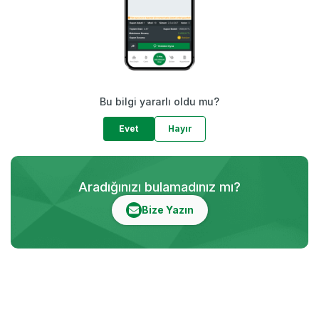
Bu bilgi yararlı oldu mu?
Evet
Hayır
Aradığınızı bulamadınız mı?
Bize Yazın