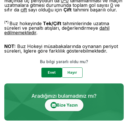
maçında üç periyodun da
0-0
tamamlanması ve maçın
uzatmalara gitmesi durumunda toplam gol sayısı
0
ve
sıfır da
çift
sayı olduğu için
Çift
tahmini başarılı olur.
(
*
)
Buz hokeyinde
Tek/Çift
tahminlerinde uzatma
süreleri ve penaltı atışları, değerlendirmeye
dahil
edilmemektedir
.
NOT:
Buz Hokeyi müsabakalarında oynanan periyot
süreleri, liglere göre farklılık gösterebilmektedir.
Bu bilgi yararlı oldu mu?
Evet
Hayır
Aradığınızı bulamadınız mı?
Bize Yazın