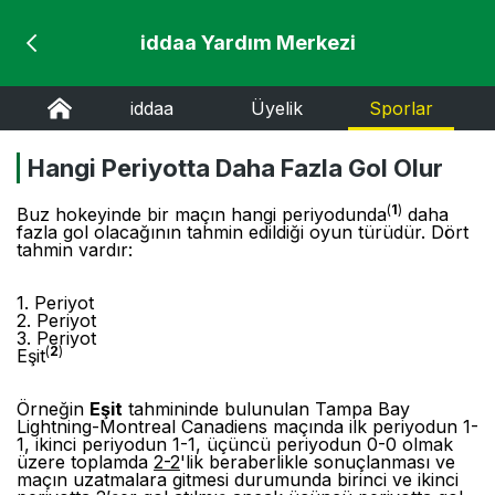
iddaa Yardım Merkezi
iddaa
Üyelik
Sporlar
Hangi Periyotta Daha Fazla Gol Olur
(
1
)
Buz hokeyinde bir maçın hangi periyodunda
daha
fazla gol olacağının tahmin edildiği oyun türüdür. Dört
tahmin vardır:
1. Periyot
2. Periyot
3. Periyot
(
2
)
Eşit
Örneğin
Eşit
tahmininde bulunulan Tampa Bay
Lightning-Montreal Canadiens maçında ilk periyodun 1-
1, ikinci periyodun 1-1, üçüncü periyodun 0-0 olmak
üzere toplamda
2-2
'lik beraberlikle sonuçlanması ve
maçın uzatmalara gitmesi durumunda birinci ve ikinci