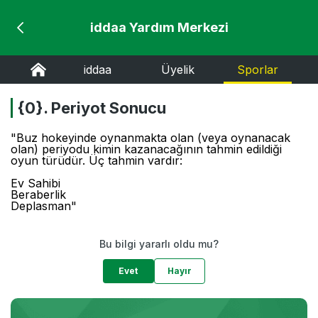
iddaa Yardım Merkezi
iddaa
Üyelik
Sporlar
{0}. Periyot Sonucu
"Buz hokeyinde oynanmakta olan (veya oynanacak
olan) periyodu kimin kazanacağının tahmin edildiği
oyun türüdür. Üç tahmin vardır:
Ev Sahibi
Beraberlik
Deplasman"
Bu bilgi yararlı oldu mu?
Evet
Hayır