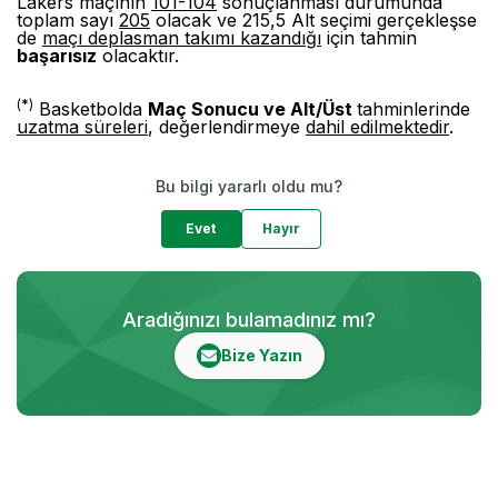
Lakers maçının
101-104
sonuçlanması durumunda
toplam sayı
205
olacak ve 215,5 Alt seçimi gerçekleşse
de
maçı deplasman takımı kazandığı
için tahmin
başarısız
olacaktır.
(
*
)
Basketbolda
Maç Sonucu ve Alt/Üst
tahminlerinde
uzatma süreleri
, değerlendirmeye
dahil edilmektedir
.
Bu bilgi yararlı oldu mu?
Evet
Hayır
Aradığınızı bulamadınız mı?
Bize Yazın