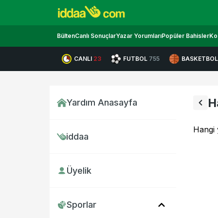
Bülten
Canlı Sonuçlar
Yazar Yorumları
Popüler Bahisler
Ko
CANLI
23
FUTBOL
755
BASKETBOL
H
Yardım Anasayfa
Hangi 
iddaa
Üyelik
Sporlar