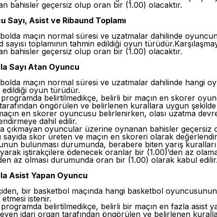
n bahisler geçersiz olup oran bir (1.00) olacaktır.
 Sayı, Asist ve Ribaund Toplamı
bolda maçın normal süresi ve uzatmalar dahilinde oyuncunun 
d sayısı toplamının tahmin edildiği oyun türüdür.Karşılaş
n bahisler geçersiz olup oran bir (1.00) olacaktır.
zla Sayı Atan Oyuncu
bolda maçın normal süresi ve uzatmalar dahilinde hangi oy
 edildiği oyun türüdür.
i programda belirtilmedikçe, belirli bir maçın en skorer oyu
tarafından öngörülen ve belirlenen kurallara uygun şekilde b
 maçın en skorer oyuncusu belirlenirken, olası uzatma devresi
ndirmeye dahil edilir.
a çıkmayan oyuncular üzerine oynanan bahisler geçersiz olu
ı sayıda skor üreten ve maçın en skoreri olarak değerlendiri
nun bulunması durumunda, berabere biten yarış kuralları 
yarak iştirakçilere ödenecek oranlar bir (1.00)’den az olam
’den az olması durumunda oran bir (1.00) olarak kabul edilir
zla Asist Yapan Oyuncu
kçiden, bir basketbol maçında hangi basketbol oyuncusunun 
etmesi istenir.
i programda belirtilmedikçe, belirli bir maçın en fazla asis
eyen idari organ tarafından öngörülen ve belirlenen kurallar