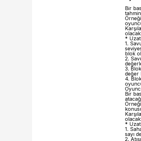
Bir ba
tahmin
Örneği
oyuncu
Karşıl
olacakt
* Uzat
1. Sav
seviye
blok ol
2. Sav
değerl
3. Blo
değer 
4. Blo
oyuncu
Oyuncu
Bir ba
atacağ
Örneği
konusu
Karşıl
olacakt
* Uzat
1. Sah
sayı d
2. Atış