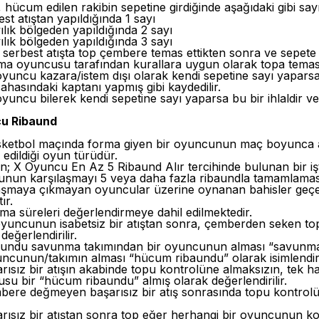
 hücum edilen rakibin sepetine girdiğinde aşağıdaki gibi sayı
st atıştan yapıldığında 1 sayı
yılık bölgeden yapıldığında 2 sayı
yılık bölgeden yapıldığında 3 sayı
 serbest atışta top çembere temas ettikten sonra ve sepet
a oyuncusu tarafından kurallara uygun olarak topa temas ed
 oyuncu kazara/istem dışı olarak kendi sepetine sayı yaparsa 
ahasındaki kaptanı yapmış gibi kaydedilir.
 oyuncu bilerek kendi sepetine sayı yaparsa bu bir ihlaldir ve
u Ribaund
sketbol maçında forma giyen bir oyuncunun maç boyunca 
 edildiği oyun türüdür.
n; X Oyuncu En Az 5 Ribaund Alır tercihinde bulunan bir işt
nun karşılaşmayı 5 veya daha fazla ribaundla tamamlaması h
aşmaya çıkmayan oyuncular üzerine oynanan bahisler geçer
ır.
ma süreleri değerlendirmeye dahil edilmektedir.
 oyuncunun isabetsiz bir atıştan sonra, çemberden seken t
değerlendirilir.
aundu savunma takımından bir oyuncunun alması “savunm
uncunun/takımın alması “hücum ribaundu” olarak isimlendiril
arısız bir atışın akabinde topu kontrolüne almaksızın, tek
su bir “hücum ribaundu” almış olarak değerlendirilir.
bere değmeyen başarısız bir atış sonrasında topu kontrol
arısız bir atıştan sonra top eğer herhangi bir oyuncunun ko