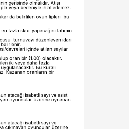
in gerisinde olmalıdır. Atışı
opla veya bedeniyle ihlal edemez.
arıda belirtilen oyun tipleri, bu
 en fazla skor yapacağını tahmin
ncusu, turnuvayı düzenleyen idari
elirlenir.
/devreleri içinde atılan sayılar
p oran bir (1.00) olacaktır.
len iki veya daha fazla
uygulanacaktır. Bu kuralı
az. Kazanan oranların bir
.
 atacağı isabetli sayı ve asist
mayan oyuncular üzerine oynanan
n atacağı isabetli sayı ve
maya çıkmayan oyuncular üzerine