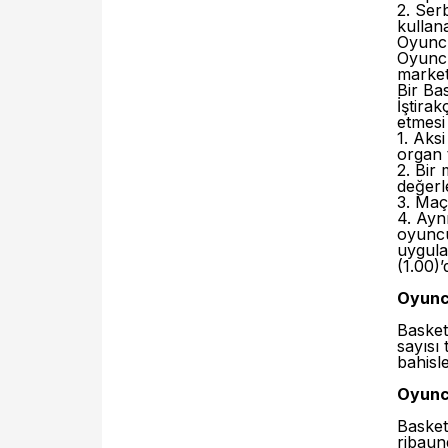
2. Serb
kullan
Oyuncu
Oyuncu
market
Bir Ba
İştira
etmesi 
1. Aks
organ 
2. Bir
değerle
3. Maç
4. Ayn
oyuncu
uygula
(1.00)
Oyuncu
Basket
sayısı
bahisle
Oyunc
Basket
ribaun