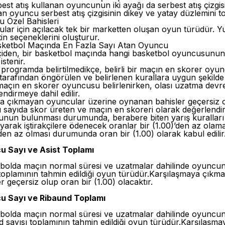
est atış kullanan oyuncunun iki ayağı da serbest atış çizgisin
an oyuncu serbest atış çizgisinin dikey ve yatay düzlemini t
 Özel Bahisleri
lar için açılacak tek bir marketten oluşan oyun türüdür. Yuk
in seçeneklerini oluşturur.
sketbol Maçında En Fazla Sayı Atan Oyuncu
kçiden, bir basketbol maçında hangi basketbol oyuncusunun
istenir.
i programda belirtilmedikçe, belirli bir maçın en skorer oyu
tarafından öngörülen ve belirlenen kurallara uygun şekilde b
 maçın en skorer oyuncusu belirlenirken, olası uzatma devresi
ndirmeye dahil edilir.
a çıkmayan oyuncular üzerine oynanan bahisler geçersiz olu
ı sayıda skor üreten ve maçın en skoreri olarak değerlendiri
nun bulunması durumunda, berabere biten yarış kuralları 
yarak iştirakçilere ödenecek oranlar bir (1.00)’den az olam
’den az olması durumunda oran bir (1.00) olarak kabul edilir
 Sayı ve Asist Toplamı
bolda maçın normal süresi ve uzatmalar dahilinde oyuncunun
 toplamının tahmin edildiği oyun türüdür.Karşılaşmaya çık
r geçersiz olup oran bir (1.00) olacaktır.
u Sayı ve Ribaund Toplamı
bolda maçın normal süresi ve uzatmalar dahilinde oyuncunu
d sayısı toplamının tahmin edildiği oyun türüdür.Karşılaş