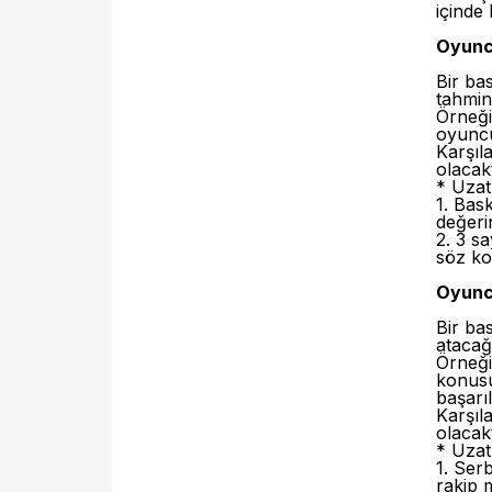
içinde
Oyuncu
Bir ba
tahmin
Örneği
oyuncu
Karşıl
olacakt
* Uzat
1. Bas
değeri
2. 3 s
söz ko
Oyuncu
Bir ba
atacağ
Örneği
konusu
başarıl
Karşıl
olacakt
* Uzat
1. Serb
rakip m