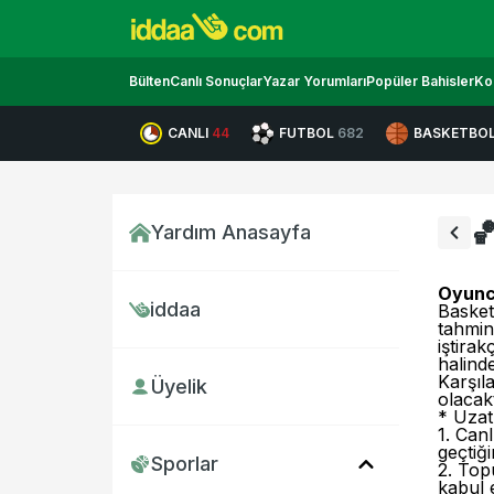
Bülten
Canlı Sonuçlar
Yazar Yorumları
Popüler Bahisler
Ko
CANLI
44
FUTBOL
682
BASKETBO

Yardım Anasayfa
Oyunc
iddaa
Basket
tahmin
iştira
halinde
Karşıl
Üyelik
olacakt
* Uzat
1. Can
geçtiği
Sporlar
2. Top
kabul e