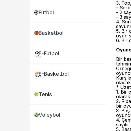
3. Top,
- Serbe
Futbol
- 2 sa
- 3 sa
4. Son
savunm
5. Bir
Basketbol
oyun s
6. Bir
Oyunc
E-Futbol
Bir ba
tahmin
Örneği
oyuncu
E-Basketbol
Karşıl
olacakt
* Uzat
1. Bir
Tenis
olarak 
2. Rib
bir oy
3. Baş
Voleybol
oyuncu
4. Çem
sayılır.
5. Baş