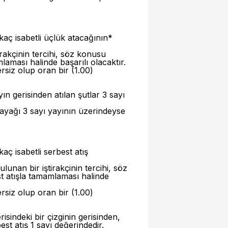
ç isabetli üçlük atacağının*
rakçinin tercihi, söz konusu
ması halinde başarılı olacaktır.
siz olup oran bir (1.00)
ın gerisinden atılan şutlar 3 sayı
 ayağı 3 sayı yayının üzerindeyse
 isabetli serbest atış
unan bir iştirakçinin tercihi, söz
t atışla tamamlaması halinde
siz olup oran bir (1.00)
isindeki bir çizginin gerisinden,
est atış 1 sayı değerindedir.