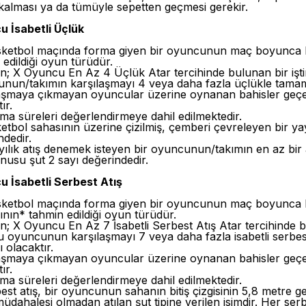
 kalması ya da tümüyle sepetten geçmesi gerekir.
 İsabetli Üçlük
sketbol maçında forma giyen bir oyuncunun maç boyunca ka
 edildiği oyun türüdür.
n; X Oyuncu En Az 4 Üçlük Atar tercihinde bulunan bir işti
nun/takımın karşılaşmayı 4 veya daha fazla üçlükle tamamla
aşmaya çıkmayan oyuncular üzerine oynanan bahisler geçer
ır.
ma süreleri değerlendirmeye dahil edilmektedir.
ketbol sahasının üzerine çizilmiş, çemberi çevreleyen bir yay
ndedir.
ayılık atış denemek isteyen bir oyuncunun/takımın en az bir
nusu şut 2 sayı değerindedir.
 İsabetli Serbest Atış
sketbol maçında forma giyen bir oyuncunun maç boyunca kaç
ının* tahmin edildiği oyun türüdür.
n; X Oyuncu En Az 7 İsabetli Serbest Atış Atar tercihinde bul
 oyuncunun karşılaşmayı 7 veya daha fazla isabetli serbes
ı olacaktır.
aşmaya çıkmayan oyuncular üzerine oynanan bahisler geçer
ır.
ma süreleri değerlendirmeye dahil edilmektedir.
est atış, bir oyuncunun sahanın bitiş çizgisinin 5,8 metre ger
üdahalesi olmadan atılan şut tipine verilen isimdir. Her serb