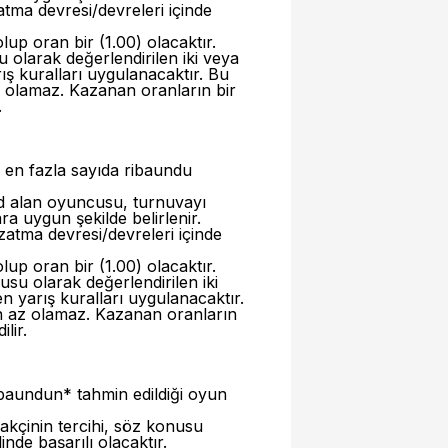
atma devresi/devreleri içinde
p oran bir (1.00) olacaktır.
 olarak değerlendirilen iki veya
 kuralları uygulanacaktır. Bu
az olamaz. Kazanan oranların bir
.
 en fazla sayıda ribaundu
und alan oyuncusu, turnuvayı
a uygun şekilde belirlenir.
zatma devresi/devreleri içinde
p oran bir (1.00) olacaktır.
su olarak değerlendirilen iki
yarış kuralları uygulanacaktır.
en az olamaz. Kazanan oranların
lir.
baundun* tahmin edildiği oyun
akçinin tercihi, söz konusu
nde başarılı olacaktır.